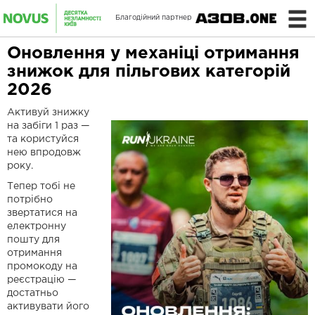
Благодійний партнер
Оновлення у механіці отримання
знижок для пільгових категорій
2026
Активуй знижку
на забіги 1 раз —
та користуйся
нею впродовж
року.
Тепер тобі не
потрібно
звертатися на
електронну
пошту для
отримання
промокоду на
реєстрацію —
достатньо
активувати його